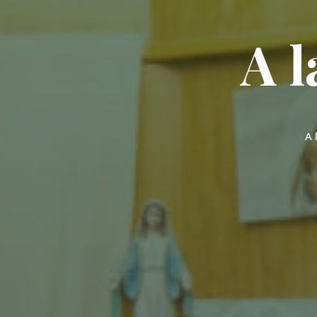
A
l
A 