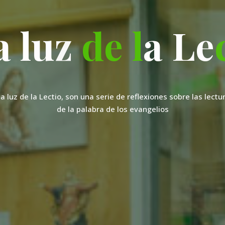
a
l
u
z
d
e
l
a
L
L
e
la luz de la Lectio, son una serie de reflexiones sobre las lectu
de la palabra de los evangelios