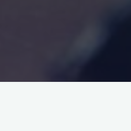
Hechos de los apóstoles
(12,24–13,5): S
an Juan (12,44-50)